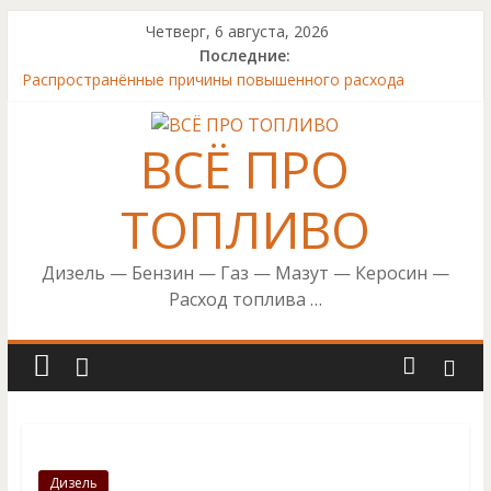
Skip
Четверг, 6 августа, 2026
to
Последние:
content
Распространённые причины повышенного расхода
топлива
Комплексная чистка для топливной системы бензинового,
ВСЁ ПРО
дизельного двигателей — инструкция
Датчик уровня топлива. Контроль расхода топлива в
автомобиле.
ТОПЛИВО
Контроль уровня топлива, и его расход. Правильный
подход
Дизель — Бензин — Газ — Мазут — Керосин —
Чистка топливной системы дизеля
Расход топлива …
Дизель